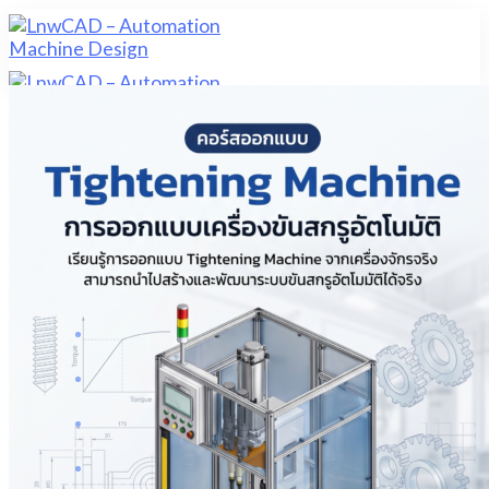
Skip
to
content
หน้าแรก
สินค้า
มุมความรู้
CAD CAM CAE
ออกแบบเครื่องจักร (Machine Design)
โปรแกรม (Program)
โครงงาน( Project)