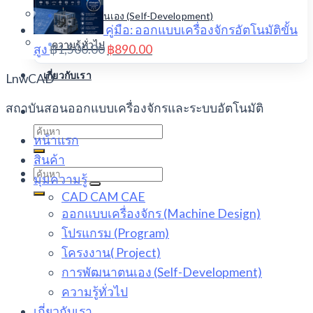
การพัฒนาตนเอง (Self-Development)
คู่มือ: ออกแบบเครื่องจักรอัตโนมัติขั้น
ความรู้ทั่วไป
Original
Current
สูง
฿
1,500.00
฿
890.00
price
price
was:
is:
เกี่ยวกับเรา
LnwCAD
฿1,500.00.
฿890.00.
สถาบันสอนออกแบบเครื่องจักรและระบบอัตโนมัติ
Search
หน้าแรก
for:
สินค้า
Search
มุมความรู้
for:
CAD CAM CAE
ออกแบบเครื่องจักร (Machine Design)
โปรแกรม (Program)
โครงงาน( Project)
การพัฒนาตนเอง (Self-Development)
ความรู้ทั่วไป
เกี่ยวกับเรา