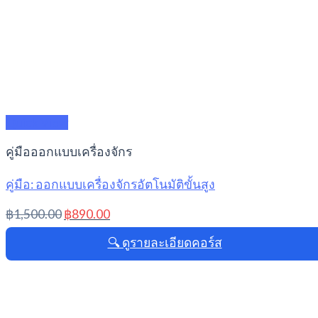
Quick View
คู่มือออกแบบเครื่องจักร
คู่มือ: ออกแบบเครื่องจักรอัตโนมัติขั้นสูง
Original
Current
฿
1,500.00
฿
890.00
price
price
🔍 ดูรายละเอียดคอร์ส
was:
is:
฿1,500.00.
฿890.00.