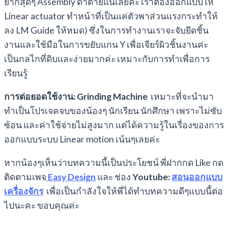
ยากสุดๆ Assembly ด่าตายแน่เลยค่ะ เราต้องออกแบบให้
Linear actuator ทำหน้าที่เป็นแค่ตัวพาส่วนแรงกระทำให้
ลง LM Guide ให้หมด) ซึ่งในการทำงานเราจะจับยึดชิ้น
งานและใช้มือในการขยับแกน Y เพื่อเจียร์ผิวชิ้นงานค่ะ
เป็นกลไกที่ดิบและง่ายมากค่ะ เหมาะกับการทำเพื่อการ
เรียนรู้
การต่อยอดใช้งาน: Grinding Machine
เหมาะที่จะนำมา
ทำเป็นโปรเจคจบของน้องๆ นักเรียน นักศึกษา เพราะไม่ซับ
ซ้อน และค่าใช้จ่ายไม่สูงมาก แต่ได้ความรู้ในเรื่องของการ
ออกแบบระบบ Linear motion เน้นๆเลยค่ะ
หากน้องๆเห็นว่าบทความนี้เป็นประโยชน์ พี่ฝากกด Like กด
ติดตามเพจ
Easy Design
และ ช่อง
Youtube:
สอนออกแบบ
เครื่องจักร
เพื่อเป็นกำลังใจให้พี่ได้ทำบทความดีๆแบบนี้ต่อ
ไปนะคะ ขอบคุณค่ะ