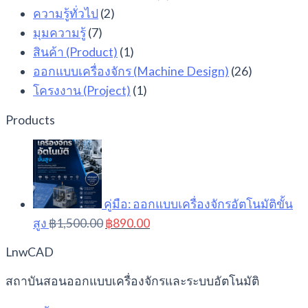
ความรู้ทั่วไป
(2)
มุมความรู้
(7)
สินค้า (Product)
(1)
ออกแบบเครื่องจักร (Machine Design)
(26)
โครงงาน (Project)
(1)
Products
คู่มือ: ออกแบบเครื่องจักรอัตโนมัติขั้น
Original
Current
สูง
฿
1,500.00
฿
890.00
price
price
was:
is:
LnwCAD
฿1,500.00.
฿890.00.
สถาบันสอนออกแบบเครื่องจักรและระบบอัตโนมัติ