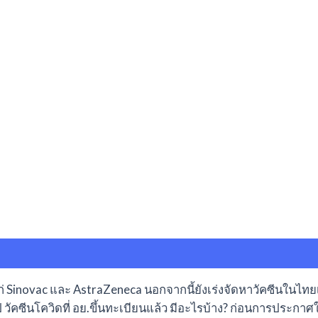
้แก่ Sinovac และ AstraZeneca นอกจากนี้ยังเร่งจัดหาวัคซีนในไ
อไป วัคซีนโควิดที่ อย.ขึ้นทะเบียนแล้ว มีอะไรบ้าง? ก่อนการประก