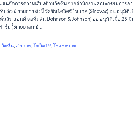
นจัดการความเสี่ยงด้านวัคซีน จากสำนักงานคณะกรรมการอาหารแล
19 แล้ว 6 รายการ ดังนี้ วัคซีนโควิดซิโนแวค (Sinovac) อย.อนุมัต
ห์นสัน แอนด์ จอห์นสัน (Johnson & Johnson) อย.อนุมัติเมื่อ 25
ฟาร์ม (์Sinopharm)…
,
วัคซีน
,
สุขภาพ
,
โควิด19
,
โรคระบาด