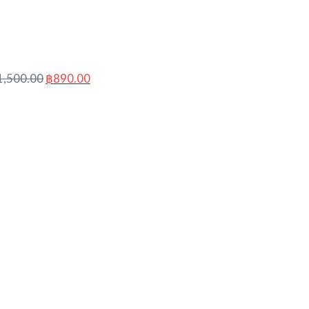
Original
Current
price
price
was:
is:
฿1,500.00.
฿890.00.
1,500.00
฿
890.00