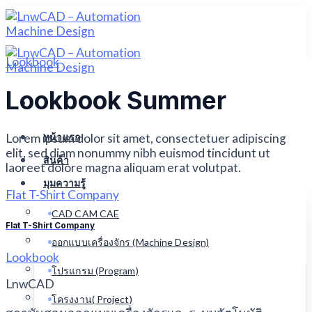
Skip
to
content
Lookbook
Lookbook Summer
Lorem ipsum dolor sit amet, consectetuer adipiscing
หน้าแรก
elit, sed diam nonummy nibh euismod tincidunt ut
สินค้า
laoreet dolore magna aliquam erat volutpat.
มุมความรู้
Flat T-Shirt Company
CAD CAM CAE
Flat T-Shirt Company
ออกแบบเครื่องจักร (Machine Design)
Lookbook
โปรแกรม (Program)
LnwCAD
โครงงาน( Project)