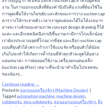
สร้างสุญญากาศ มีท่อ และหัว suction cap สำหรับดูดชิ้น
งาน ในการออกแบบสิ่งที่ต้องคำนึงถึงคือ แรงที่ต้องใช้ใน
การดูดเพื่อให้งานไม่ขยับ และลักษณะการวาง suction cap
ควรวางให้กระจายตัว เวลาเราดูดแผ่นจะได้ไม่โค้งงอมาก
อาจจะวางลักษณะตามภาพ concept design drawing ก็ได้
นะคะ และอีกเทคนิคนึงกรณีชิ้นงานเรามีการโก่งเล็กน้อย
เราต้องประมาณจุดที่โก่งมากที่สุด และเลือก suction cap
แบบที่ยุบตัวได้ เพราะถ้าเราใช้แบบ fix หรือยุบตัวได้น้อย
เกินไปจะทำให้เกิดการค้ำก่อนที่หัวทุกหัวจะดูดได้อย่าง
แน่นหนาค่ะ การต่อยอดใช้งาน: เครื่องยกแผ่นเหล็ก
(suction cap lifter) เหมาะที่จะนำมาทำเป็นโปรเจคจบ
ของน้องๆ…
Continue reading
→
Posted in
ออกแบบเครื่องจักร (Machine Design)
|
Tagged
automation machine
,
machine design
,
solidworks
,
สอน solidworks
,
สอนออกแบบเครื่องจักร
,
สิ่ง