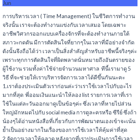
Jun
การบริหารเวลา ( Time Management) ในชีวิตการทำงาน
จริงนั้น เราจะต้องทำงานแข่งกับเวลาเสมอ โดยเฉพาะ
อาชีพวิศวกรออกแบบเครื่องจักรที่จะต้องทำงานภายใต้
สภาวะกดดัน มีการตัดสินใจที่ยากๆในเวลาที่มีอย่างจำกัด
ดังนั้นจึงถือได้ว่า เวลาเป็นสิ่งสำคัญสำหรับอาชีพนี้จริงๆค่ะ
เพราะทุกการตัดสินใจที่ผิดพลาดนั่นหมายถึงอันตรายของ
ผู้ใช้งาน รวมทั้งค่าใช้จ่ายจำนวนมหาศาล ทีนี้เรามาดู 5
วิธี ที่จะช่วยให้เราบริหารจัดการเวลาได้ดีขึ้นกันนะคะ
1.เราต้องประเมินตัวเราก่อนค่ะว่าเราใช้เวลาไปกับอะไร
มากที่สุด พี่ออมเงินแนะนำให้ลอง list รายการเวลาที่เรา
ใช้ในแต่ละวันออกมาดูเป็นข้อๆค่ะ ซึ่งเวลาที่หายไปส่วน
ใหญ่มักหมดไปกับ social media การดูละครหรือ ซีรีย์ ซึ่งถ้า
น้องๆได้อ่านหนังสือที่เกี่ยวกับการพัฒนาตนเองเข้าจะเน้น
ย้ำเป็นอย่างมากในเรื่องของการใช้เวลาให้คุ้มค่าที่สุด
2.จัดการเวลาให้ฉลาด หลังจากที่เราประเมินการใช้เวลา