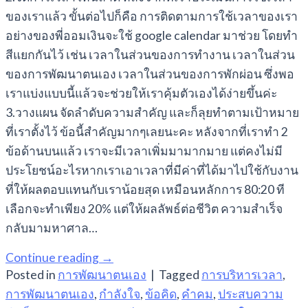
ของเราแล้ว ขั้นต่อไปก็คือ การติดตามการใช้เวลาของเรา
อย่างของพี่ออมเงินจะใช้ google calendar มาช่วย โดยทำ
สีแยกกันไว้ เช่น เวลาในส่วนของการทำงาน เวลาในส่วน
ของการพัฒนาตนเอง เวลาในส่วนของการพักผ่อน ซึ่งพอ
เราแบ่งแบบนี้แล้วจะช่วยให้เราคุ้มตัวเองได้ง่ายขึ้นค่ะ
3.วางแผน จัดลำดับความสำคัญ และก็ลุยทำตามเป้าหมาย
ที่เราตั้งไว้ ข้อนี้สำคัญมากๆเลยนะคะ หลังจากที่เราทำ 2
ข้อด้านบนแล้ว เราจะมีเวลาเพิ่มมามากมาย แต่คงไม่มี
ประโยชน์อะไรหากเราเอาเวลาที่มีค่าที่ได้มาไปใช้กับงาน
ที่ให้ผลตอบแทนกับเราน้อยสุด เหมือนหลักการ 80:20 ที
เลือกจะทำเพียง 20% แต่ให้ผลลัพธ์ต่อชีวิต ความสำเร็จ
กลับมามหาศาล…
Continue reading
→
Posted in
การพัฒนาตนเอง
|
Tagged
การบริหารเวลา
,
การพัฒนาตนเอง
,
กำลังใจ
,
ข้อคิด
,
คำคม
,
ประสบความ