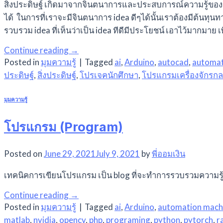
สิ่งประดิษฐ์ เกิดมาจากจินตนาการและประสบการณ์ความรู้ของผู้ส
ได้ ในการที่เราจะมีจินตนาการ idea ดีๆได้นั้นเราต้องมีต้นทุ
รวบรวม idea ที่เห็นว่าเป็น idea ทีดีมีประโยชน์ เอาไว้มากมาย 
Continue reading
→
Posted in
มุมความรู้
|
Tagged
ai
,
Arduino
,
autocad
,
automat
ประดิษฐ์
,
สิ่งประดิษฐ์
,
โปรเจคนักศึกษา
,
โปรแกรมเครื่องจักรกล
มุมความรู้
โปรแกรม (Program)
Posted on
June 29, 2021
July 9, 2021
by
พี่ออมเงิน
เทคนิคการเขียนโปรแกรม เป็น blog ที่จะทำการรวบรวมความรู้ท
Continue reading
→
Posted in
มุมความรู้
|
Tagged
ai
,
Arduino
,
automation mach
matlab
,
nvidia
,
opencv
,
php
,
programing
,
python
,
pytorch
,
r