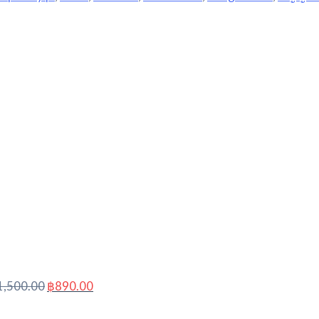
Original
Current
price
price
was:
is:
฿1,500.00.
฿890.00.
1,500.00
฿
890.00