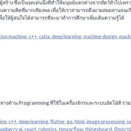
ร้าง ซึ่งเป็นจุดเด่นนึงที่ทำให้มนุษย์แตกต่างจากสัตว์ทั่วไปเพ
นทางความคิดที่มากเพียงพอ เพื่อให้เราสามารถดึงมาผสมผสานจนเกิ
เพื่อให้ผู้สนใจได้สามารถที่จะมาทำการศึกษาเพิ่มเติมความรู้ได้
ion machine
,
c++
,
catia
,
deep learning
,
machine design
,
machi
างด้าน Programming ที่ใช้ในเครื่องจักรและระบบอัตโมัติ รวม
ine
,
c++
,
deep learning
,
flutter
,
go
,
html
,
image processing
,
j
aspberry pi
,
react
,
robotics
,
tensorflow
,
thingsboard
,
ปัญญาป