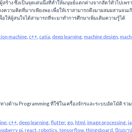
ร้าง ซึ่งเป็นจุดเด่นนึงที่ทำให้มนุษย์แตกต่างจากสัตว์ทั่วไปเพ
นทางความคิดที่มากเพียงพอ เพื่อให้เราสามารถดึงมาผสมผสานจนเกิ
เพื่อให้ผู้สนใจได้สามารถที่จะมาทำการศึกษาเพิ่มเติมความรู้ได้
ion machine
,
c++
,
catia
,
deep learning
,
machine design
,
machi
างด้าน Programming ที่ใช้ในเครื่องจักรและระบบอัตโมัติ รวม
ine
,
c++
,
deep learning
,
flutter
,
go
,
html
,
image processing
,
j
aspberry pi
,
react
,
robotics
,
tensorflow
,
thingsboard
,
ปัญญาป