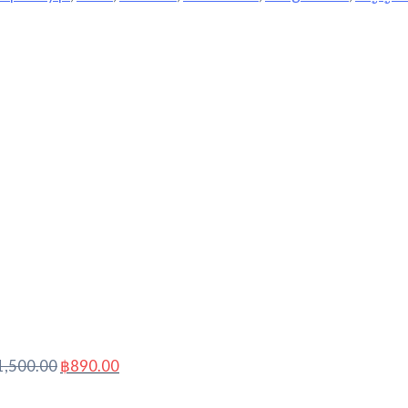
Original
Current
price
price
was:
is:
฿1,500.00.
฿890.00.
1,500.00
฿
890.00