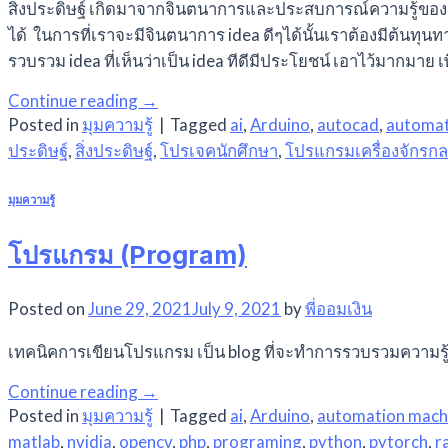
สิ่งประดิษฐ์ เกิดมาจากจินตนาการและประสบการณ์ความรู้ของผู้ส
ได้ ในการที่เราจะมีจินตนาการ idea ดีๆได้นั้นเราต้องมีต้นทุ
รวบรวม idea ที่เห็นว่าเป็น idea ทีดีมีประโยชน์ เอาไว้มากมาย 
Continue reading
→
Posted in
มุมความรู้
|
Tagged
ai
,
Arduino
,
autocad
,
automat
ประดิษฐ์
,
สิ่งประดิษฐ์
,
โปรเจคนักศึกษา
,
โปรแกรมเครื่องจักรกล
มุมความรู้
โปรแกรม (Program)
Posted on
June 29, 2021
July 9, 2021
by
พี่ออมเงิน
เทคนิคการเขียนโปรแกรม เป็น blog ที่จะทำการรวบรวมความรู้ท
Continue reading
→
Posted in
มุมความรู้
|
Tagged
ai
,
Arduino
,
automation mach
matlab
,
nvidia
,
opencv
,
php
,
programing
,
python
,
pytorch
,
r