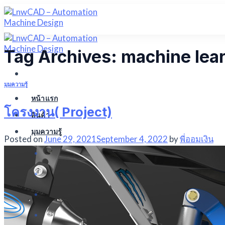
Skip
to
content
Tag Archives:
machine lea
มุมความรู้
หน้าแรก
โครงงาน( Project)
สินค้า
มุมความรู้
Posted on
June 29, 2021
September 4, 2022
by
พี่ออมเงิน
CAD CAM CAE
ออกแบบเครื่องจักร (Machine Design)
โปรแกรม (Program)
โครงงาน( Project)