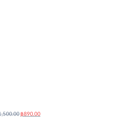
Original
Current
price
price
was:
is:
฿1,500.00.
฿890.00.
1,500.00
฿
890.00