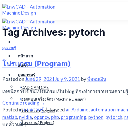
Skip
to
content
Tag Archives:
pytorch
มุมความรู้
หน้าแรก
โปรแกรม (Program)
สินค้า
มุมความรู้
Posted on
June 29, 2021
July 9, 2021
by
พี่ออมเงิน
CAD CAM CAE
เทคนิคการเขียนโปรแกรม เป็น blog ที่จะทำการรวบรวมความรู้ท
ออกแบบเครื่องจักร (Machine Design)
Continue reading
→
Posted in
มุมความรู้
|
Tagged
ai
,
Arduino
,
automation mach
โปรแกรม (Program)
matlab
,
nvidia
,
opencv
,
php
,
programing
,
python
,
pytorch
,
r
โครงงาน( Project)
บทความดีๆ