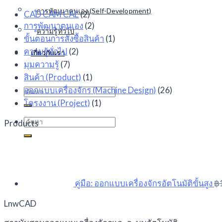
การพัฒนาตนเอง (Self-Development)
CAD CAM CAE
(2)
การพัฒนาตนเอง
(2)
ความรู้ทั่วไป
ขั้นตอนการสั่งซื้อสินค้า
(1)
ความรู้ทั่วไป
(2)
เกี่ยวกับเรา
มุมความรู้
(7)
สินค้า (Product)
(1)
ออกแบบเครื่องจักร (Machine Design)
(26)
Search
for:
โครงงาน (Project)
(1)
Search
Products
for:
คู่มือ: ออกแบบเครื่องจักรอัตโนมัติขั้นสูง
฿
LnwCAD