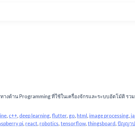
างด้าน Programming ที่ใช้ในเครื่องจักรและระบบอัตโมัติ รวม
ine
,
c++
,
deep learning
,
flutter
,
go
,
html
,
image processing
,
j
aspberry pi
,
react
,
robotics
,
tensorflow
,
thingsboard
,
ปัญญาป